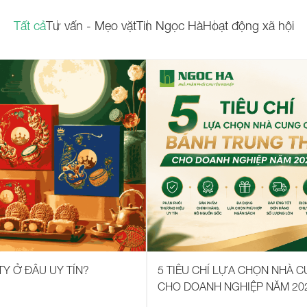
Tất cả
Tư vấn - Mẹo vặt
Tin Ngọc Hà
Hoạt động xã hội
5 TIÊU CHÍ LỰA CHỌN NHÀ 
Y Ở ĐÂU UY TÍN?
CHO DOANH NGHIỆP NĂM 20