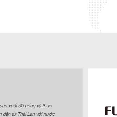
sản xuất đồ uống và thực
 đến từ Thái Lan với nước