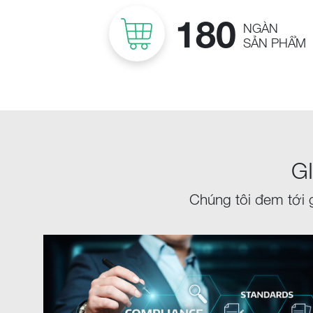
180
NGÀN
SẢN PHẨM
G
Chúng tôi đem tới 