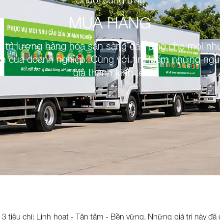
MUA HÀNG
y trì lượng hàng hóa sẵn sàng đáp ứng cho mọi nh
nh của doanh nghiệp. Cùng với tìm kiếm những ng
giá thành kinh tế.
 3 tiêu chí: Linh hoạt - Tận tâm - Bền vững. Những giá trị này 