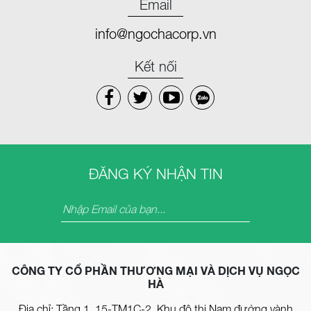
Email
info@ngochacorp.vn
Kết nối
ĐĂNG KÝ NHẬN TIN
CÔNG TY CỔ PHẦN THƯƠNG MẠI VÀ DỊCH VỤ NGỌC
HÀ
Địa chỉ: Tầng 1, 15-TM1C-2, Khu đô thị Nam đường vành