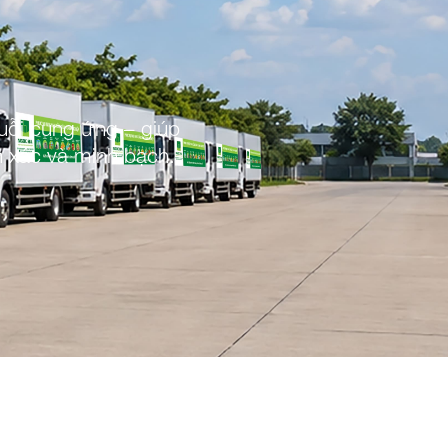
uỗi cung ứng – giúp
h xác và minh bạch.